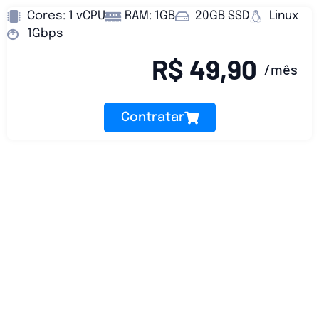
Cores: 1 vCPU
RAM: 1GB
20GB SSD
Linux
1Gbps
R$ 49,90
/mês
Contratar