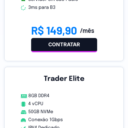
3ms para B3
R$ 149,90
/mês
CONTRATAR
Trader Elite
8GB DDR4
4 vCPU
50GB NVMe
Conexão 1Gbps
IPV4 Dedicado